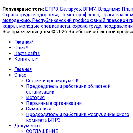
Популярные теги:
БПРЗ,
Беларусь,
ВГМУ,
Владимир Плыт
Охрана труда и здоровья,
Помог профсоюз,
Правовая пом
молодежью,
Республиканский профсоюзный правовой п
кадры,
молодые специалисты,
охрана труда,
поздравлени
Все права защищены © 2026 Витебский областной профс
Главная*
О нас*
Карта сайта
Контакты*
Главная
О нас
Состав и президиум ОК
Председатель и работники областной
организации
История
Первичные организации
Символика
Председатель и работники Республиканского
комитета БПРЗ
Документы
СОГЛАШЕНИЕ