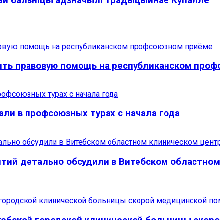
най бальніцы адзначылі традыцыйнае Купалле
ить правовую помощь на республиканском про
ли в профсоюзных турах с начала года
нтий детально обсудили в Витебском областно
тебской городской клинической больницы ско