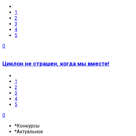
1
2
3
4
5
0
Циклон не страшен, когда мы вместе!
1
2
3
4
5
0
*Конкурсы
*Актуальное