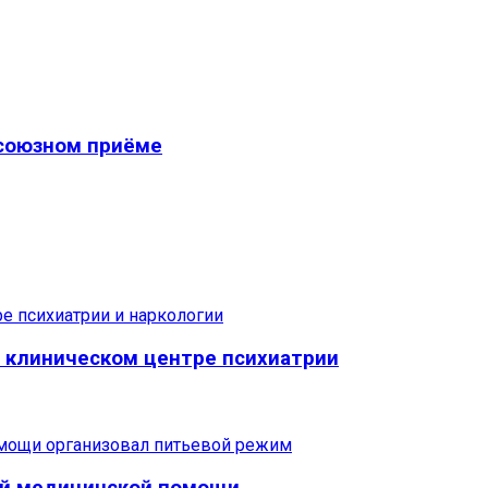
фсоюзном приёме
м клиническом центре психиатрии
рой медицинской помощи