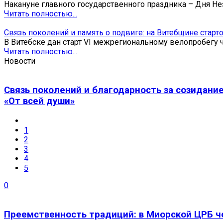
Накануне главного государственного праздника – Дня Не
Читать полностью...
Связь поколений и память о подвиге: на Витебщине старт
В Витебске дан старт VI межрегиональному велопробегу 
Читать полностью...
Новости
Связь поколений и благодарность за созидани
«От всей души»
1
2
3
4
5
0
Преемственность традиций: в Миорской ЦРБ ч