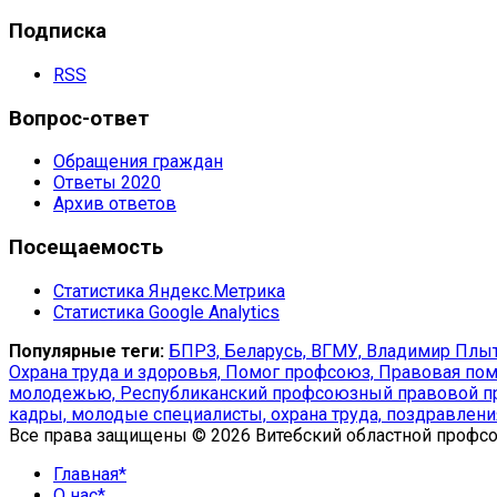
Подписка
RSS
Вопрос-ответ
Обращения граждан
Ответы 2020
Архив ответов
Посещаемость
Статистика Яндекс.Метрика
Статистика Google Analytics
Популярные теги:
БПРЗ,
Беларусь,
ВГМУ,
Владимир Плыт
Охрана труда и здоровья,
Помог профсоюз,
Правовая пом
молодежью,
Республиканский профсоюзный правовой п
кадры,
молодые специалисты,
охрана труда,
поздравлени
Все права защищены © 2026 Витебский областной профс
Главная*
О нас*