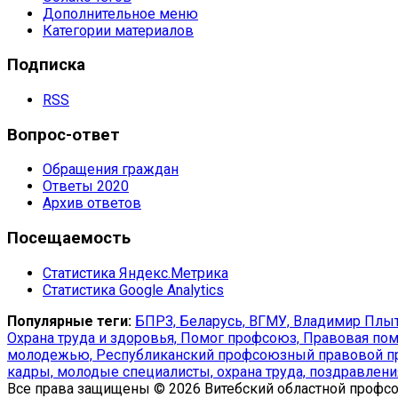
Дополнительное меню
Категории материалов
Подписка
RSS
Вопрос-ответ
Обращения граждан
Ответы 2020
Архив ответов
Посещаемость
Статистика Яндекс.Метрика
Статистика Google Analytics
Популярные теги:
БПРЗ,
Беларусь,
ВГМУ,
Владимир Плыт
Охрана труда и здоровья,
Помог профсоюз,
Правовая пом
молодежью,
Республиканский профсоюзный правовой п
кадры,
молодые специалисты,
охрана труда,
поздравлени
Все права защищены © 2026 Витебский областной профс